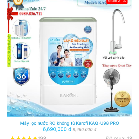
Giảm 21 %
Máy lọc nước RO không tủ Karofi KAQ-U98 PRO
6,690,000 đ
8,490,000 đ
198
Đã mua: 13