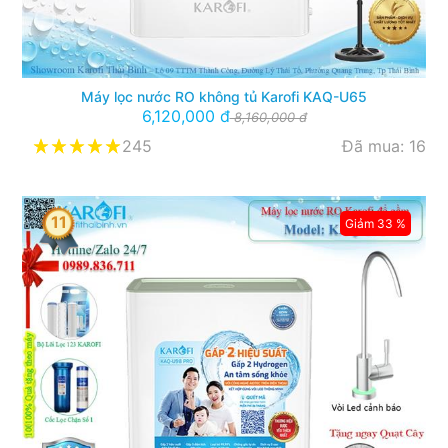
Máy lọc nước RO không tủ Karofi KAQ-U65
6,120,000 đ
8,160,000 đ
245
Đã mua: 16
11
Giảm 33 %