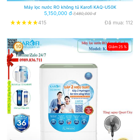
Máy lọc nước RO không tủ Karofi KAQ-U50K
5,150,000 đ
7,480,000 đ
415
Đã mua: 112
10
Giảm 25 %