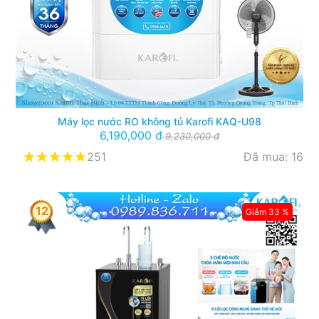
Máy lọc nước RO không tủ Karofi KAQ-U98
6,190,000 đ
9,230,000 đ
251
Đã mua: 16
12
Giảm 33 %