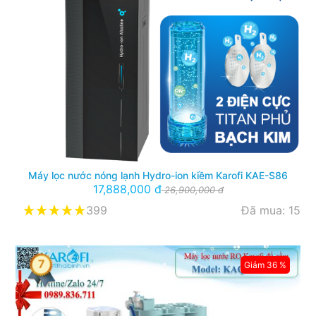
Máy lọc nước nóng lạnh Hydro-ion kiềm Karofi KAE-S86
17,888,000 đ
26,900,000 đ
399
Đã mua: 15
7
Giảm 36 %