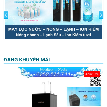
prev
next
ĐANG KHUYẾN MÃI
Giảm 19 %