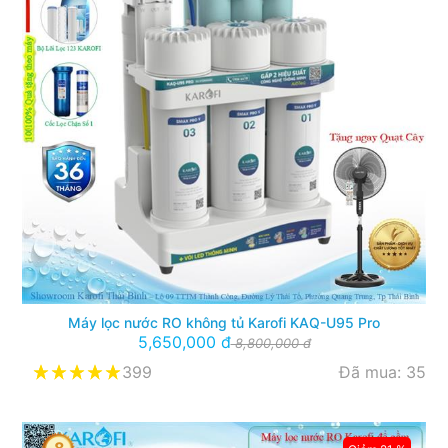
Máy lọc nước RO không tủ Karofi KAQ-U95 Pro
5,650,000 đ
8,800,000 đ
399
Đã mua: 35
8