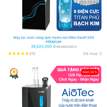
Máy lọc nước nóng lạnh Hydro-ion Kiềm Karofi SA9
PREMIUM
39,920,000 đ
49,900,000 đ
415
Đã mua: 2
6
Giảm 34 %