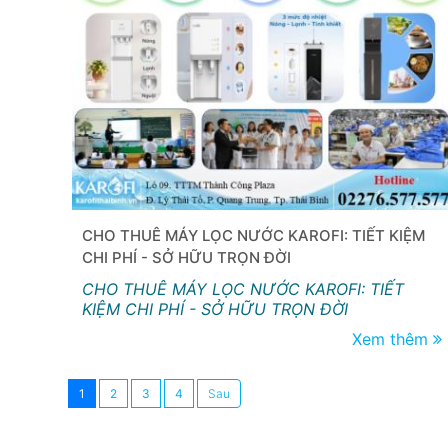
CHO THUÊ MÁY LỌC NƯỚC KAROFI: TIẾT KIỆM
CHI PHÍ - SỞ HỮU TRỌN ĐỜI
CHO THUÊ MÁY LỌC NƯỚC KAROFI: TIẾT
KIỆM CHI PHÍ - SỞ HỮU TRỌN ĐỜI
Xem thêm
1
2
3
4