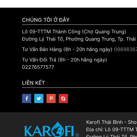
CHÚNG TÔI Ở ĐÂY
Lô 09-TTTM Thành Công (Chợ Quang Trung)
Đường Lý Thái Tổ, Phường Quang Trung, Tp. Thái
Tư Vấn Bán Hàng (8h - 20h hằng ngày)
09898367
Tư Vấn Đổi Trả (8h - 20h hằng ngày)
02276577577
LIÊN KẾT
Karofi Thái Bình - S
Địa chỉ: Lô 09-TTTM
Đường Lý Thái Tổ, Ph