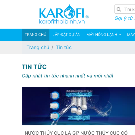
Gợi ý từ
TRANG CHỦ
LẮP ĐẶT DỰ ÁN
MÁY NÓNG LẠNH
MÁY
Trang chủ
Tin tức
TIN TỨC
Cập nhật tin tức nhanh nhất và mới nhất
NƯỚC THỦY CỤC LÀ GÌ? NƯỚC THỦY CỤC CÓ