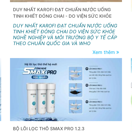
DUY NHẤT KAROFI ĐẠT CHUẨN NƯỚC UỐNG
TINH KHIẾT ĐÓNG CHAI - DO VIỆN SỨC KHỎE
NGHỀ NGHIỆP VÀ MÔI TRƯỜNG BỘ Y TẾ CẤP
DUY NHẤT KAROFI ĐẠT CHUẨN NƯỚC UỐNG
TINH KHIẾT ĐÓNG CHAI DO VIỆN SỨC KHỎE
NGHỀ NGHIỆP VÀ MÔI TRƯỜNG BỘ Y TẾ CẤP
THEO CHUẨN QUỐC GIA VÀ WHO
Xem thêm
BỘ LÕI LỌC THÔ SMAX PRO 1.2.3