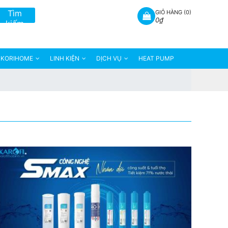
Tìm
GIỎ HÀNG (
0
)
0₫
kiếm
KORIHOME
LINH KIỆN
DỊCH VỤ
HEAT PUMP