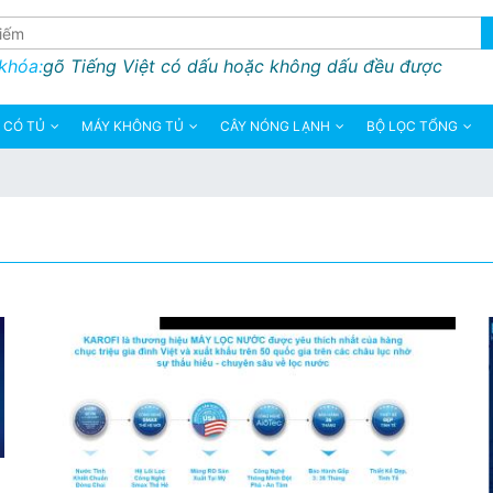
 khóa:
gõ Tiếng Việt có dấu hoặc không dấu đều được
 CÓ TỦ
MÁY KHÔNG TỦ
CÂY NÓNG LẠNH
BỘ LỌC TỔNG