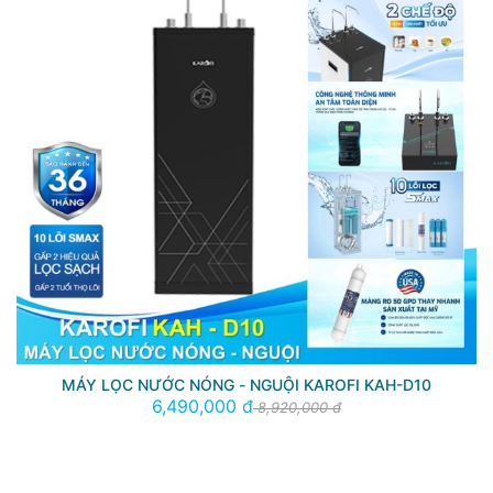
MÁY LỌC NƯỚC NÓNG - NGUỘI KAROFI KAH-D10
6,490,000 đ
8,920,000 đ