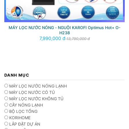
MÁY LỌC NƯỚC NÓNG - NGUỘI KAROFI Optimus Hot+ O-
H238
7,990,000 đ
13,790,000 đ
DANH MỤC
MÁY LỌC NƯỚC NÓNG LẠNH
MÁY LỌC NƯỚC CÓ TỦ
MÁY LỌC NƯỚC KHÔNG TỦ
CÂY NÓNG LẠNH
BỘ LỌC TỔNG
KORIHOME
LẮP ĐẶT DỰ ÁN