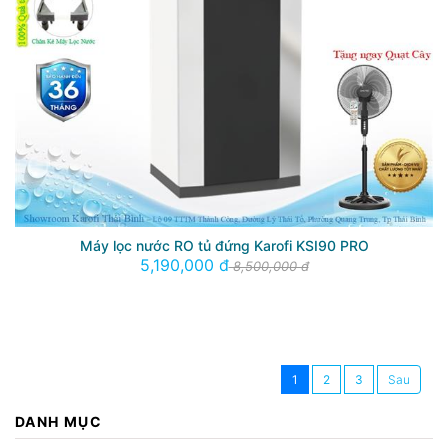
Máy lọc nước RO tủ đứng Karofi KSI90 PRO
5,190,000 đ
8,500,000 đ
1
2
3
DANH MỤC