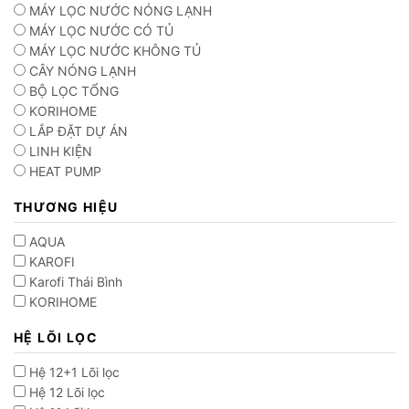
MÁY LỌC NƯỚC NÓNG LẠNH
MÁY LỌC NƯỚC CÓ TỦ
MÁY LỌC NƯỚC KHÔNG TỦ
CÂY NÓNG LẠNH
BỘ LỌC TỔNG
KORIHOME
LẮP ĐẶT DỰ ÁN
LINH KIỆN
HEAT PUMP
THƯƠNG HIỆU
AQUA
KAROFI
Karofi Thái Bình
KORIHOME
HỆ LÕI LỌC
Hệ 12+1 Lõi lọc
Hệ 12 Lõi lọc