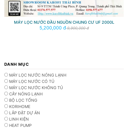
MÁY LỌC NƯỚC ĐẦU NGUỒN CHUNG CƯ UF 2000L
5,200,000 đ
9,900,000 đ
DANH MỤC
MÁY LỌC NƯỚC NÓNG LẠNH
MÁY LỌC NƯỚC CÓ TỦ
MÁY LỌC NƯỚC KHÔNG TỦ
CÂY NÓNG LẠNH
BỘ LỌC TỔNG
KORIHOME
LẮP ĐẶT DỰ ÁN
LINH KIỆN
HEAT PUMP