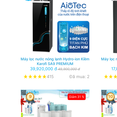
Máy lọc nước nóng lạnh Hydro-ion Kiềm
Máy lọc 
Karofi SA9 PREMIUM
39,920,000 đ
17
49,900,000 đ
415
Đã mua: 2
9
10
Giảm 31 %