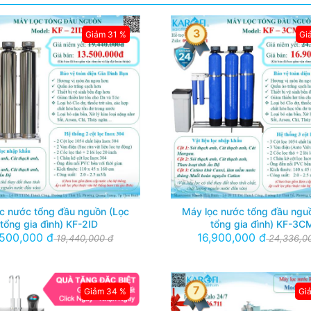
3
Giảm 31 %
Gi
c nước tổng đầu nguồn (Lọc
Máy lọc nước tổng đầu ngu
tổng gia đình) KF-2ID
tổng gia đình) KF-3C
,500,000 đ
16,900,000 đ
19,440,000 đ
24,336,0
7
Giảm 34 %
Gi