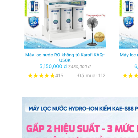
Máy lọc nước RO không tủ Karofi KAQ-
Máy lọc 
U50K
5,150,000 đ
6
7,480,000 đ
415
Đã mua: 112