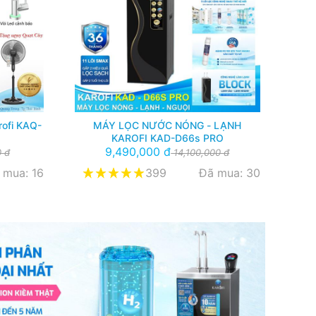
rofi KAQ-
MÁY LỌC NƯỚC NÓNG - LẠNH
KAROFI KAD-D66s PRO
9,490,000 đ
 đ
14,100,000 đ
 mua: 16
399
Đã mua: 30