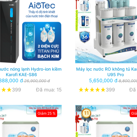
nước nóng lạnh Hydro-ion kiềm
Máy lọc nước RO không tủ Ka
Karofi KAE-S86
U95 Pro
,888,000 đ
5,650,000 đ
26,900,000 đ
8,800,00
399
Đã mua: 15
399
Đã
11
Giảm 25 %
Gi