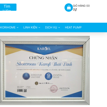
Tìm
GIỎ HÀNG (
0
)
0₫
kiếm
KORIHOME
LINH KIỆN
DỊCH VỤ
HEAT PUMP