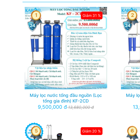
1
2
Giảm 31 %
Máy lọc nước tổng đầu nguồn (Lọc
Máy lọ
tổng gia đình) KF-2CD
9,500,000 đ
13
13,680,000 đ
5
6
Giảm 20 %