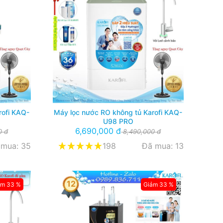
rofi KAQ-
Máy lọc nước RO không tủ Karofi KAQ-
U98 PRO
6,690,000 đ
0 đ
8,490,000 đ
 mua: 35
198
Đã mua: 13
12
ảm 33 %
Giảm 33 %