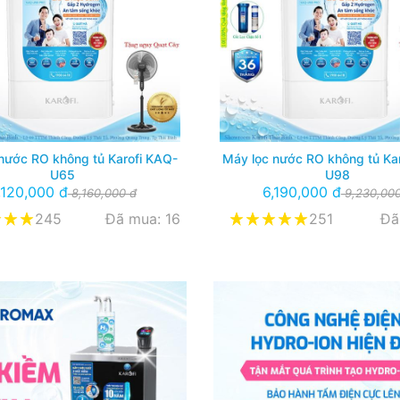
nước RO không tủ Karofi KAQ-
Máy lọc nước RO không tủ Ka
U65
U98
,120,000 đ
6,190,000 đ
8,160,000 đ
9,230,000
245
Đã mua: 16
251
Đã