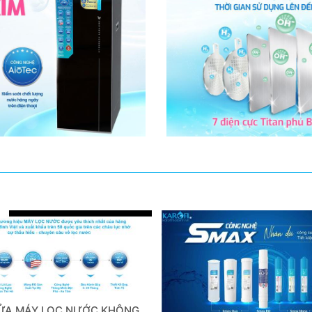
ỬA MÁY LỌC NƯỚC KHÔNG