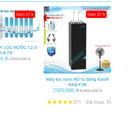
Giảm 22 %
Giảm 20 %
MMáy lọ
5,2
Y LỌC NƯỚC 1.2.3-
5.6.7.8
00 đ
1,800,000 đ
Máy lọc nước RO tủ đứng Karofi
KAQ-F38
7,120,000 đ
8,900,000 đ
371
Đã mua: 10