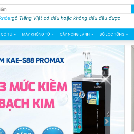
 khóa:
gõ Tiếng Việt có dấu hoặc không dấu đều được
 CÓ TỦ
MÁY KHÔNG TỦ
CÂY NÓNG LẠNH
BỘ LỌC TỔNG
Next