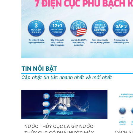
TIN NỔI BẬT
Cập nhật tin tức nhanh nhất và mới nhất
NƯỚC THỦY CỤC LÀ GÌ? NƯỚC
CÁCH S
THỦY CỤC CÓ PHẢI NƯỚC MÁY