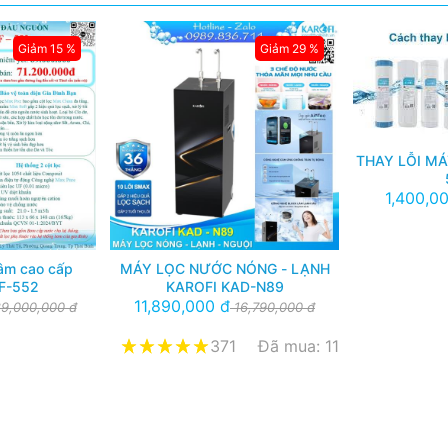
Giảm 15 %
Giảm 29 %
THAY LỖI MÁ
1,400,0
tâm cao cấp
MÁY LỌC NƯỚC NÓNG - LẠNH
F-552
KAROFI KAD-N89
11,890,000 đ
9,000,000 đ
16,790,000 đ
371
Đã mua: 11