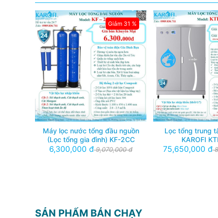
m 39 %
Giảm 31 %
g Karofi
Máy lọc nước tổng đầu nguồn
Lọc tổng trung 
(Lọc tổng gia đình) KF-2CC
KAROFI KT
6,300,000 đ
75,650,000 đ
00 đ
9,070,000 đ
8
 mua: 11
SẢN PHẨM BÁN CHẠY