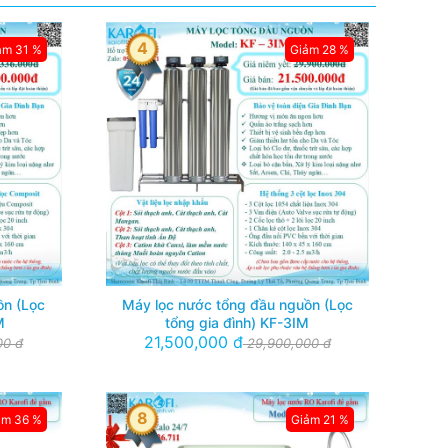
4
ảm 31 %
Giảm 28 %
ồn (Lọc
Máy lọc nước tổng đầu nguồn (Lọc
M
tổng gia đình) KF-3IM
21,500,000 đ
00 đ
29,900,000 đ
8
ảm 36 %
Giảm 21 %