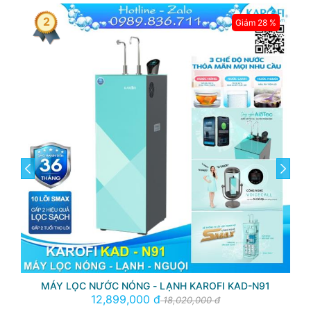
2
Giảm 28 %
prev
next
MÁY LỌC NƯỚC NÓNG - LẠNH KAROFI KAD-N91
12,899,000 đ
18,020,000 đ