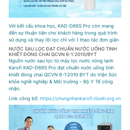
Với kết cấu khoa học, KAD-D66S Pro còn mang
đến sự thuận tiện cho khách hàng trong quá trình
sử dụng và thay lõi lọc chỉ với 1 thao tác đơn giản
NƯỚC SAU LỌC ĐẠT CHUẨN NƯỚC UỐNG TINH
KHIẾT ĐÓNG CHAI QCVN 6-1:2010/BYT
Nguồn nước sau lọc từ máy lọc nước nóng lạnh
Karofi KAD-D66S Pro đạt chuẩn nước uống tinh
khiết đóng chai QCVN 6-1:2010 BYT do Viện Sức
khỏe nghề nghiệp & Môi trường – Bộ Y Tế công
nhận.
Link công bố:
https://chungnhankarofi.nioeh.org.vn