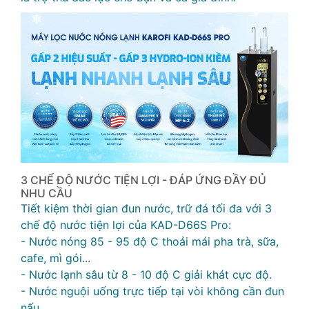
3 CHẾ ĐỘ NƯỚC TIỆN LỢI - ĐÁP ỨNG ĐẦY ĐỦ
NHU CẦU
Tiết kiệm thời gian đun nước, trữ đá tối đa với 3
chế độ nước tiện lợi của KAD-D66S Pro:
- Nước nóng 85 - 95 độ C thoải mái pha trà, sữa,
cafe, mì gói...
- Nước lạnh sâu từ 8 - 10 độ C giải khát cực độ.
- Nước nguội uống trực tiếp tại vòi không cần đun
nấu.