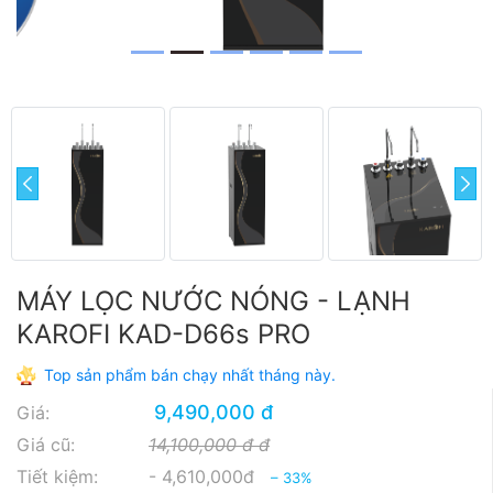
prev
next
MÁY LỌC NƯỚC NÓNG - LẠNH
KAROFI KAD-D66s PRO
Top sản phẩm bán chạy nhất tháng này.
9,490,000 đ
Giá:
Giá cũ:
14,100,000 đ đ
Tiết kiệm:
- 4,610,000đ
– 33%