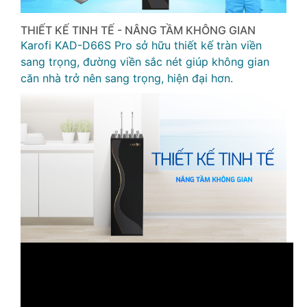
THIẾT KẾ TINH TẾ - NÂNG TẦM KHÔNG GIAN
Karofi KAD-D66S Pro sở hữu thiết kế tràn viền
sang trọng, đường viền sắc nét giúp không gian
căn nhà trở nên sang trọng, hiện đại hơn.