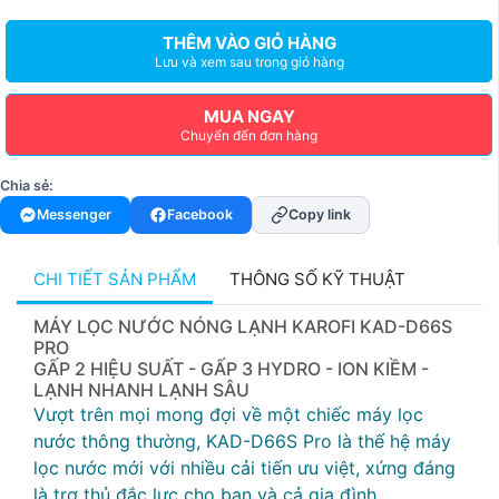
THÊM VÀO GIỎ HÀNG
Lưu và xem sau trong giỏ hàng
MUA NGAY
Chuyển đến đơn hàng
Chia sẻ:
Messenger
Facebook
Copy link
CHI TIẾT SẢN PHẨM
THÔNG SỐ KỸ THUẬT
MÁY LỌC NƯỚC NÓNG LẠNH KAROFI KAD-D66S
PRO
GẤP 2 HIỆU SUẤT - GẤP 3 HYDRO - ION KIỀM -
LẠNH NHANH LẠNH SÂU
Vượt trên mọi mong đợi về một chiếc máy lọc
nước thông thường, KAD-D66S Pro là thế hệ máy
lọc nước mới với nhiều cải tiến ưu việt, xứng đáng
là trợ thủ đắc lực cho bạn và cả gia đình.