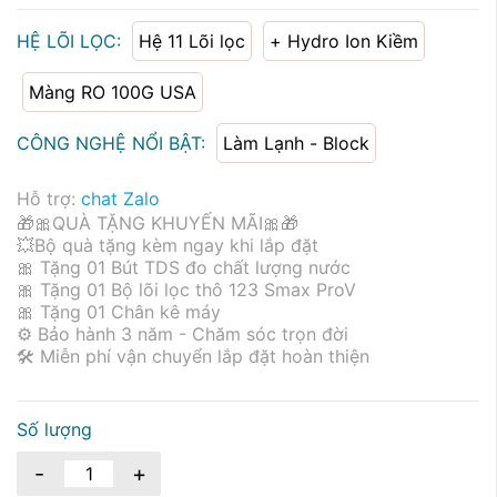
HỆ LÕI LỌC:
Hệ 11 Lõi lọc
+ Hydro Ion Kiềm
Màng RO 100G USA
CÔNG NGHỆ NỔI BẬT:
Làm Lạnh - Block
Hỗ trợ:
chat Zalo
🎁🎀QUÀ TẶNG KHUYẾN MÃI🎀🎁
💥Bộ quà tặng kèm ngay khi lắp đặt
🎀 Tặng 01 Bút TDS đo chất lượng nước
🎀 Tặng 01 Bộ lõi lọc thô 123 Smax ProV
🎀 Tặng 01 Chân kê máy
⚙ Bảo hành 3 năm - Chăm sóc trọn đời
🛠 Miễn phí vận chuyển lắp đặt hoàn thiện
Số lượng
-
+