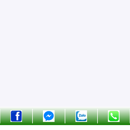
Hô trợ (24/7)
0989836711