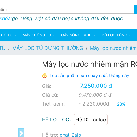
 khóa:
gõ Tiếng Việt có dấu hoặc không dấu đều được
 CÓ TỦ
MÁY KHÔNG TỦ
CÂY NÓNG LẠNH
BỘ LỌC TỔNG
TỦ
MÁY LỌC TỦ ĐỨNG THƯỜNG
Máy lọc nước nhiễ
Máy lọc nước nhiễm mặn R
Top sản phẩm bán chạy nhất tháng này.
7,250,000 đ
Giá:
Giá cũ:
9,470,000 đ đ
Tiết kiệm:
- 2,220,000đ
– 23%
HỆ LÕI LỌC:
Hệ 10 Lõi lọc
Hỗ trợ:
chat Zalo
Next