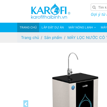
Gợi ý từ
TRANG CHỦ
LẮP ĐẶT DỰ ÁN
MÁY NÓNG LẠNH
MÁY
Trang chủ
Sản phẩm
MÁY LỌC NƯỚC CÓ 
Previous