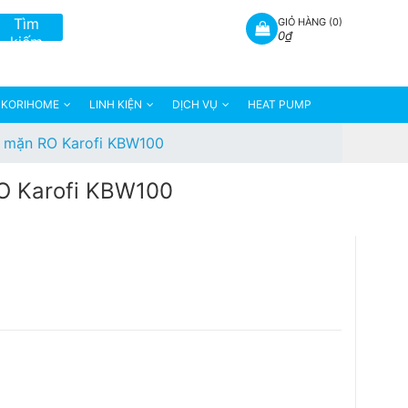
Tìm
GIỎ HÀNG (
0
)
0₫
kiếm
KORIHOME
LINH KIỆN
DỊCH VỤ
HEAT PUMP
m mặn RO Karofi KBW100
O Karofi KBW100