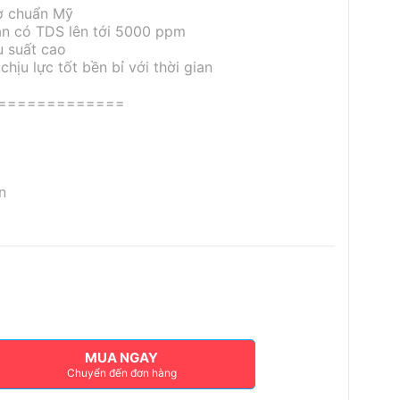
ợ chuẩn Mỹ
ặn có TDS lên tới 5000 ppm
u suất cao
chịu lực tốt bền bỉ với thời gian
=============
n
MUA NGAY
Chuyển đến đơn hàng