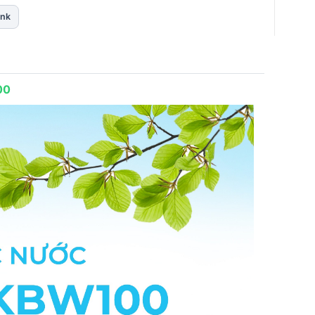
ink
00