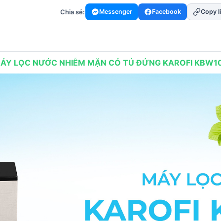
Chia sẻ:
Messenger
Facebook
Copy l
ÁY LỌC NƯỚC NHIỄM MẶN CÓ TỦ ĐỨNG KAROFI KBW1