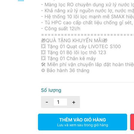
- Màng lọc RO chuyên dụng xử lý nước l
- Khả năng xử lý nguồn nước lợ, nước m
- Hệ thống 10 lõi lọc mạnh mẽ SMAX hiệ
- Tủ HPC cao cấp chất liệu chống gỉ sét, 
- Công suất 12l/h
============================
🎁QUÀ TẶNG KHUYẾN MÃI🎁
💥 Tặng 01 Quạt cây LIVOTEC S100
💥 Tặng 01 Bộ lõi lọc thô 123
💥 Tặng 01 Chân kê máy
🛠 Miễn phí vận chuyển lắp đặt hoàn thiệ
⚙️ Bảo hành 36 tháng
Số lượng
-
+
THÊM VÀO GIỎ HÀNG
Lưu và xem sau trong giỏ hàng