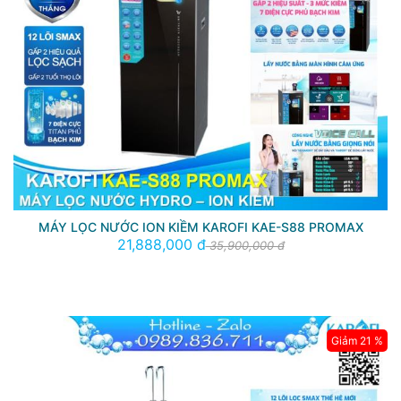
MÁY LỌC NƯỚC ION KIỀM KAROFI KAE-S88 PROMAX
21,888,000 đ
35,900,000 đ
Giảm 21 %