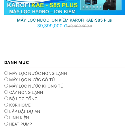
MÁY LỌC NƯỚC ION KIỀM KAROFI KAE-S85 Plus
39,399,000 đ
49,000,000 đ
DANH MỤC
MÁY LỌC NƯỚC NÓNG LẠNH
MÁY LỌC NƯỚC CÓ TỦ
MÁY LỌC NƯỚC KHÔNG TỦ
CÂY NÓNG LẠNH
BỘ LỌC TỔNG
KORIHOME
LẮP ĐẶT DỰ ÁN
LINH KIỆN
HEAT PUMP