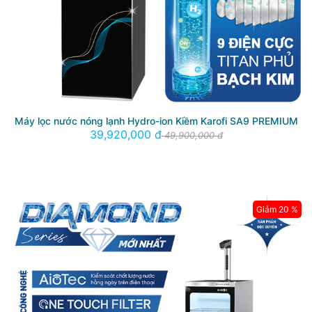
Máy lọc nước nóng lạnh Hydro-ion Kiềm Karofi SA9 PREMIUM
39,920,000 đ
49,900,000 đ
Giảm 20 %