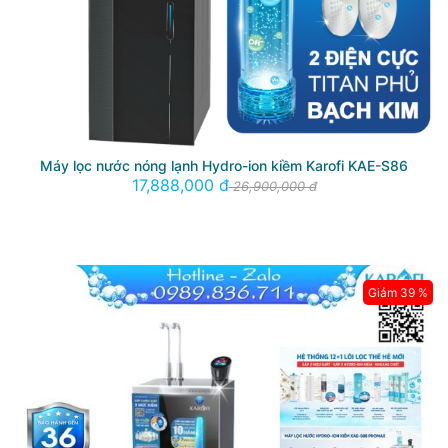
Máy lọc nước nóng lạnh Hydro-ion kiềm Karofi KAE-S86
17,888,000 đ
26,900,000 đ
Giảm 39 %