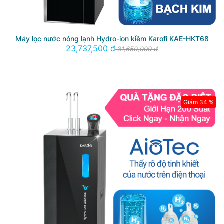
Máy lọc nước nóng lạnh Hydro-ion kiềm Karofi KAE-HKT68
23,737,500 đ
31,650,000 đ
Giảm 34 %